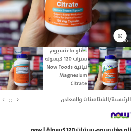
انقر للتكبير
الرئيسية
/
الفيتامينات والمعادن
ناو مغنيسيوم سيترات 120 كبسولة | now