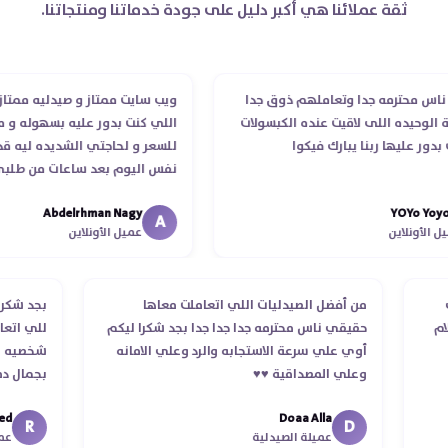
ثقة عملائنا هي أكبر دليل على جودة خدماتنا ومنتجاتنا.
محترمه جدا وتعاملهم ذوق جدا
ويب سايت ممتاز و صيدليه ممتازه ..وفر
يده اللى لاقيت عنده الكبسولات
اللي كنت بدور عليه بسهوله و من غير
ليها ربنا يبارك فيكوا
للسعر و لحاجتي الشديده ليه قدر يو
نفس اليوم بعد ساعات من طلبي و مت
الدكتور ليا و للمندوب لحد ما استلمت 
Abdelrhman Nagy
YOY
انتهاء موعد عمله ..فضل يتابع معايا ل
A
نلاين
عميل الأونلاين
استلمت ..شكرا جزيلا ليكم
الطلب
من أفضل الصيدليات اللي اتعاملت معاها
بجد
 استلام
حقيقي ناس محترمه جدا جدا جدا بجد شكرا ليكم
للي
أوي علي سرعة الاستجابه والرد وعلي الامانه
شخص
وعلي المصداقية ♥️♥️‏
بجم
في 
Doaa Alla
اسك
R
D
عميلة الصيدلية