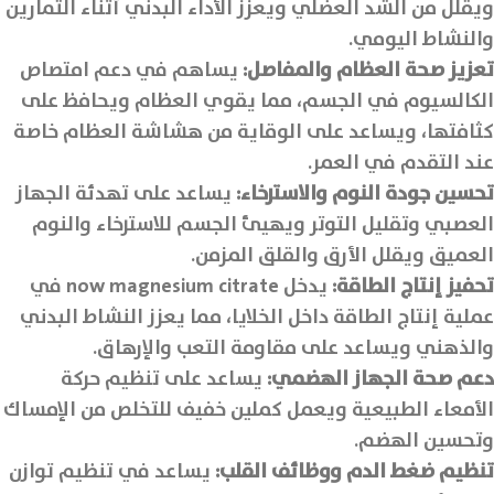
ويقلل من الشد العضلي ويعزز الأداء البدني أثناء التمارين
والنشاط اليومي.
تعزيز صحة العظام والمفاصل
:
يساهم في دعم امتصاص
الكالسيوم في الجسم، مما يقوي العظام ويحافظ على
كثافتها، ويساعد على الوقاية من هشاشة العظام خاصة
عند التقدم في العمر.
تحسين جودة النوم والاسترخاء
:
يساعد على تهدئة الجهاز
العصبي وتقليل التوتر ويهيئ الجسم للاسترخاء والنوم
العميق ويقلل الأرق والقلق المزمن.
تحفيز إنتاج الطاقة
:
يدخل now magnesium citrate في
عملية إنتاج الطاقة داخل الخلايا، مما يعزز النشاط البدني
والذهني ويساعد على مقاومة التعب والإرهاق.
دعم صحة الجهاز الهضمي
:
يساعد على تنظيم حركة
الأمعاء الطبيعية ويعمل كملين خفيف للتخلص من الإمساك
وتحسين الهضم.
تنظيم ضغط الدم ووظائف القلب
:
يساعد في تنظيم توازن