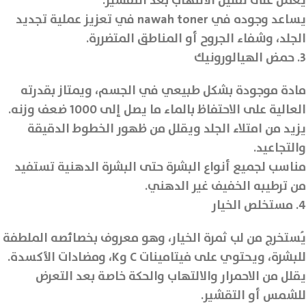
يعمل على تقليل الالتهاب بعد التقشير.
يساعد وجوده في nawah toner في تعزيز عملية تجديد
الجلد، وشفاء الجروح أو المناطق المتضررة.
3. حمض الهيالورونيك
مادة موجودة بشكل طبيعي في الجسم، ويمتاز بقدرته
العالية على الاحتفاظ بالماء ما يصل إلى 1000 ضعف وزنه.
يزيد من امتلاء الجلد ويقلل من ظهور الخطوط الدقيقة
والتجاعيد.
مناسب لجميع أنواع البشرة حتى البشرة الدهنية تستفيد
من ترطيبه الخفيف غير الدهني.
4. مستخلص الخيار
يُستخرج من لب ثمرة الخيار، وهو معروف بخصائصه الملطفة
للبشرة، ويحتوي على فيتامينات C وK، ومضادات الأكسدة.
يقلل من الاحمرار والالتهاب والحكة خاصة بعد التعرض
للشمس أو التقشير.