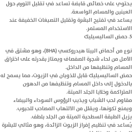
يحتوي على خصائص قابضة تساعد في تقليل التورم حول
العينين والمسام الواسعة.
يساعد في تفتيح البشرة وتقليل التصبغات الخفيفة عند
الاستخدام المستمر.
5. حمض الساليسيليك
نوع من أحماض البيتا هيدروكسي (BHA)، وهو مشتق في
الأصل من لحاء شجرة الصفصاف ويمتاز بقدرته على اختراق
المسام وتنظيفها من الداخل.
حمض الساليسيليك قابل للذوبان في الزيوت، مما يسمح له
بالدخول إلى داخل المسام وتنظيفها من الدهون
المتراكمة وخلايا الجلد الميتة.
مقاوم لحب الشباب ويذيب الرؤوس السوداء والبيضاء
ويمنع تكونها، ويقلل من الالتهاب المصاحب للحبوب.
يزيل الطبقة السطحية الميتة من الجلد بلطف.
يُساعد في تنظيم إفراز الزيوت الزائدة، وهو مثالي للبشرة