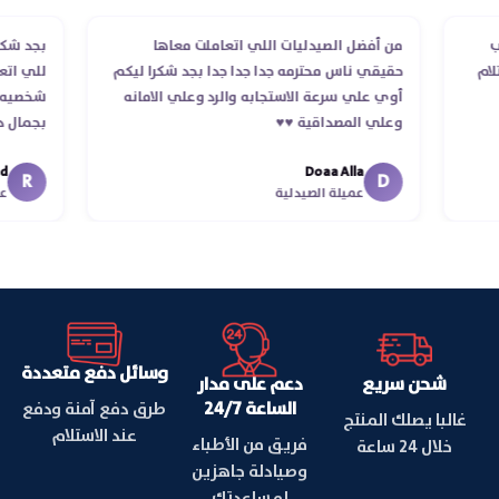
الطلب
من أفضل الصيدليات اللي اتعاملت معاها
بجد
 استلام
حقيقي ناس محترمه جدا جدا جدا بجد شكرا ليكم
للي
أوي علي سرعة الاستجابه والرد وعلي الامانه
شخص
وعلي المصداقية ♥️♥️‏
بجم
في 
Doaa Alla
اسكن
R
D
عميلة الصيدلية
وسائل دفع متعددة
شحن سريع
دعم على مدار
الساعة 24/7
طرق دفع آمنة ودفع
غالبا يصلك المنتج
عند الاستلام
فريق من الأطباء
خلال 24 ساعة
وصيادلة جاهزين
لمساعدتك