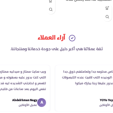
تهدئة البشرة وتقليل الاحمرار
والتهيج بها.
آراء العملاء
ثقة عملائنا هي أكبر دليل على جودة خدماتنا ومنتجاتنا.
محترمه جدا وتعاملهم ذوق جدا
ويب سايت ممتاز و صيدليه ممتازه ..وف
يده اللى لاقيت عنده الكبسولات
اللي كنت بدور عليه بسهوله و من غير
عليها ربنا يبارك فيكوا
للسعر و لحاجتي الشديده ليه قدر يو
نفس اليوم بعد ساعات من طلبي و مت
الدكتور ليا و للمندوب لحد ما استلمت
Abdelrhman Nagy
YOYo
انتهاء موعد عمله ..فضل يتابع معايا ل
A
نلاين
عميل الأونلاين
استلمت ..شكرا جزيلا ليكم