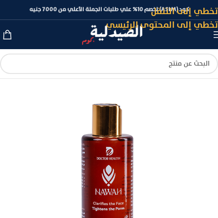
تخطي إلى التنقل
كود (ASLM) لخصم 10% علي طلبات الجملة الأعلي من 7000 جنيه
تخطي إلى المحتوى الرئيسي