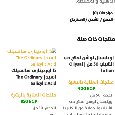
الدهنية والمختلطة.
مراجعات (0)
الدفع / الشحن / الاسترجاع
منتجات ذات صلة
اويليسال لوشن لعلاج حب
الشباب 50 مل | Oilysal
lotion
ذا اورديناري سالسيلك
اسيد | The Ordinary
منتجات العناية بالبشرة
Salicylic Acid
400
EGP
منتجات العناية بالبشرة
الحجم: 50 مل
950
EGP
اويليسال لوشن لعلاج حب
الشباب والحماية من البكتيريا
الحجم: 30 مل
المسببة له، كما يعمل على