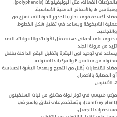
بالمركبات الفعالة، مثل البوليفينولات (polyphenols)،
وفيتامين E، والأحماض الدهنية الأساسية.
مضاد أكسدة قوي يحارب الجذور الحرة التي تسرّع من
عملية الشيخوخة ويساعد في تقليل شكل الخطوط
والتجاعيد.
يحتوي على أحماض دهنية مثل الأوليك واللينوليك، التي
تزيد من مرونة الجلد.
يساعد في توحيد لون البشرة وتقليل البقع الداكنة بفضل
محتواه من فيتامين E والمركبات الفينولية.
مضاد للالتهابات يُقلل من التهيج ويهدئ البشرة الحساسة
أو المصابة بالاحمرار.
2. الألنتوين
مركب طبيعي في تونر نواة مشتق من نبات السنفيتون
(comfrey plant)، ويُستخدم على نطاق واسع في
مستحضرات التجميل.