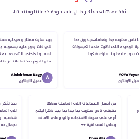
ثقة عملائنا هي أكبر دليل على جودة خدماتنا ومنتجاتنا.
اس محترمه جدا وتعاملهم ذوق جدا
ويب سايت ممتاز و صيدليه ممتازه ..
لوحيده اللى لاقيت عنده الكبسولات
اللي كنت بدور عليه بسهوله و من 
ر عليها ربنا يبارك فيكوا
للسعر و لحاجتي الشديده ليه قدر 
نفس اليوم بعد ساعات من طلبي و
الدكتور ليا و للمندوب لحد ما استل
Abdelrhman Nagy
YOYo Y
انتهاء موعد عمله ..فضل يتابع معاي
A
لأونلاين
عميل الأونلاين
استلمت ..شكرا جزيلا ليكم
لب
من أفضل الصيدليات اللي اتعاملت معاها
بجد شك
تلام
حقيقي ناس محترمه جدا جدا جدا بجد شكرا ليكم
للي ا
أوي علي سرعة الاستجابه والرد وعلي الامانه
شخصيه 
وعلي المصداقية ♥️♥️‏
بجمال
في تو
Doaa Alla