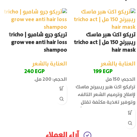
تريكو اكت هير ماسك
تريكو جرو شامبو | tricho
ريبيرنج 150 مل | tricho act
grow vee anti hair loss
shampoo
hair mask
العناية بالشعر
العناية بالشعر
240
EGP
199
EGP
الحجم: 150 مل
الحجم: 200 مل.
ترايكو اكت هير ريبيرنج ماسك
لإصلاح وترميم الشعر التالف
،
وتوفير تغذية مكثفة تقلل
تشابك الشعر وتحميه من أضرار
الحرارة وأشعة الشمس.
آراء العملاء