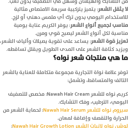
من التشابك والهيشان وسهل في التصفيف بدون تعب.
لا يثقل الشعر
: يتميز يتركيبة سريعة الامتصاص مثالية
للاستخدام اليومي بدون ترك أي ملمس دهني أو لزج.
مناسب لجميع أنواع الشعر
: يوفر الكريم عناية يومية
مناسبة لكل أنواع الشعر ليصبح قوي ومرن.
تعزيز قوة الشعر
: يساعد على تقوية بصيلات وألياف الشعر،
ويزيد كثافة الشعر على المدى الطويل ويقلل تساقطه.
ما هي منتجات شعر نواه؟
توفر علامة نواة التجارية مجموعة متكاملة للعناية بالشعر
التالف والمتساقط، وتشمل:
كريم نواه للشعر Nawah Hair Cream: مخصص للتصفيف
اليومي، الترطيب، وفك التشابك.
سيروم نواه للشعر Nawah Hair Serum
: لحماية الشعر من
الحرارة والتقصف وإضافة لمعان.
لوشن نواه لإنبات الشعر Nawah Hair Growth Lotion
: