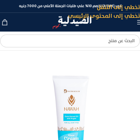
تخطي إلى التنقل
كود (ASLM) لخصم 10% علي طلبات الجملة الأعلي من 7000 جنيه
تخطي إلى المحتوى الرئيسي