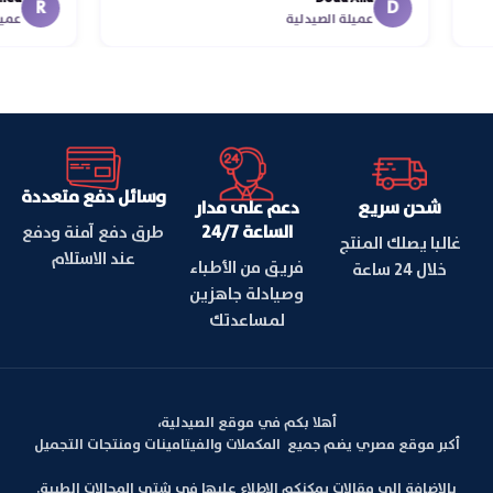
اسكندر
R
D
عميلة الصيدلية
وسائل دفع متعددة
شحن سريع
دعم على مدار
الساعة 24/7
طرق دفع آمنة ودفع
غالبا يصلك المنتج
عند الاستلام
فريق من الأطباء
خلال 24 ساعة
وصيادلة جاهزين
لمساعدتك
أهلا بكم في موقع الصيدلية،
أكبر موقع مصري يضم جميع المكملات والفيتامينات ومنتجات التجميل
بالإضافة الي مقالات يمكنكم الإطلاع عليها في شتى المجالات الطبية.