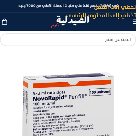
تخطي إلى التنقل
كود (ASLM) لخصم 10% علي طلبات الجملة الأعلي من 7000 جنيه
تخطي إلى المحتوى الرئيسي