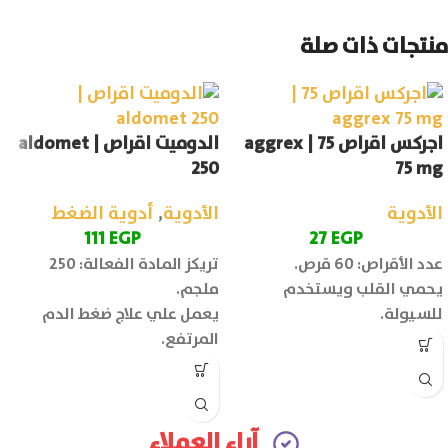
منتجات ذات صلة
اجركس اقراص 75 | aggrex
الدوميت اقراص | aldomet
250
75 mg
الأدوية
الأدوية
,
أدوية الضغط
111
EGP
27
EGP
عدد الأقراص: 60 قرص.
تريكز المادة الفعالة: 250
يحمي القلب ويستخدم
ملجم.
للسيولة.
يعمل علي علاج ضغط الدم
المرتفع.
آراء العملاء