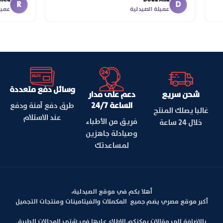
اسكندري
R
D
عميلة الصيدلية
ع
وسائل دفع متعددة
شحن سريع
دعم على مدار
الساعة 24/7
طرق دفع آمنة ودفع
غالبا يصلك المنتج
عند الاستلام
فريق من الأطباء
خلال 24 ساعة
وصيادلة جاهزين
لمساعدتك
أهلا بكم في موقع الصيدلية،
أكبر موقع مصري يضم جميع المكملات والفيتامينات ومنتجات التجميل
بالإضافة الي مقالات يمكنكم الإطلاع عليها في شتى المجالات الطبية.