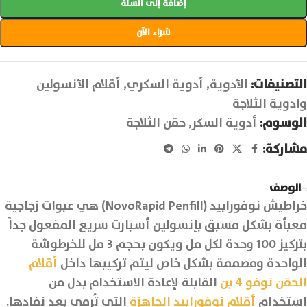
إضافة إلى السلة
شراء الآن
التصنيفات:
الأدوية
,
أدوية السكري
,
أقلام الأنسولين
وادوية الثلاجة
الوسوم:
أدوية السكر
,
حقن الثلاجة
مشاركة:
الوصف
خراطيش نوفورابيد (NovoRapid Penfill) هي عبوات زجاجية
معبأة بشكل مسبق بإنسولين أسبارت سريع المفعول جداً
بتركيز 100 وحدة لكل مل ويكون بحجم 3 مل للخرطوشة
الواحدة ومصممة بشكل خاص ليتم تركيبها داخل
أقلام
الحقن نوفو 4 بن
القابلة لإعادة الاستخدام بدل من
استخدام
أقلام نوفورابيد الجاهزة
التي تُرمى بعد نفادها.