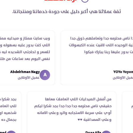
ثقة عملائنا هي أكبر دليل على جودة خدماتنا ومنتجاتنا.
اس محترمه جدا وتعاملهم ذوق جدا
ويب سايت ممتاز و صيدليه ممتازه .
الوحيده اللى لاقيت عنده الكبسولات
اللي كنت بدور عليه بسهوله و من 
ور عليها ربنا يبارك فيكوا
للسعر و لحاجتي الشديده ليه قدر
نفس اليوم بعد ساعات من طلبي و
الدكتور ليا و للمندوب لحد ما است
Abdelrhman Nagy
YOYo Yo
انتهاء موعد عمله ..فضل يتابع معاي
A
الأونلاين
عميل الأونلاين
استلمت ..شكرا جزيلا ليكم
لب
من أفضل الصيدليات اللي اتعاملت معاها
بجد شك
تلام
حقيقي ناس محترمه جدا جدا جدا بجد شكرا ليكم
للي ات
أوي علي سرعة الاستجابه والرد وعلي الامانه
شخصيه 
وعلي المصداقية ♥️♥️‏
بجمال 
في توص
d
Doaa Alla