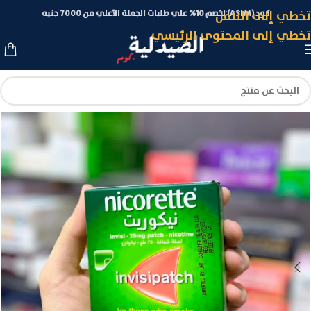
تخطي إلى التنقل
كود (ASLM) لخصم 10% علي طلبات الجملة الأعلي من 7000 جنيه
تخطي إلى المحتوى الرئيسي