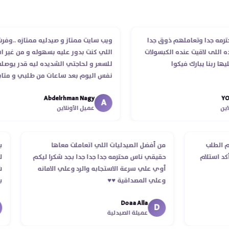
 وتعاملهم ذوق جدا
ويب سايت ممتاز و صيدليه ممتازه ..وفرت الدوا
اقيت عنده الكبسولات
اللي كنت بدور عليه بسهوله و من غير استغلال
يبارك فيكوا
للسعر و لحاجتي الشديده ليه قدر يوصله ف
نفس اليوم بعد ساعات من طلبي و متابعه
الدكتور ليا و للمندوب لحد ما استلمت بالرغم من
Abdelrhman Nagy
انتهاء موعد عمله ..فضل يتابع معايا لحد ما
A
عميل الأونلاين
استلمت ..شكرا جزيلا ليكم
من استلام الطلب
من أفضل الصيدليات اللي اتعاملت معاها
لحد التأكد استلام
حقيقي ناس محترمه جدا جدا جدا بجد شكرا ليكم
ي
أوي علي سرعة الاستجابه والرد وعلي الامانه
وعلي المصداقية ♥️♥️‏
Doaa Alla
D
عميلة الصيدلية