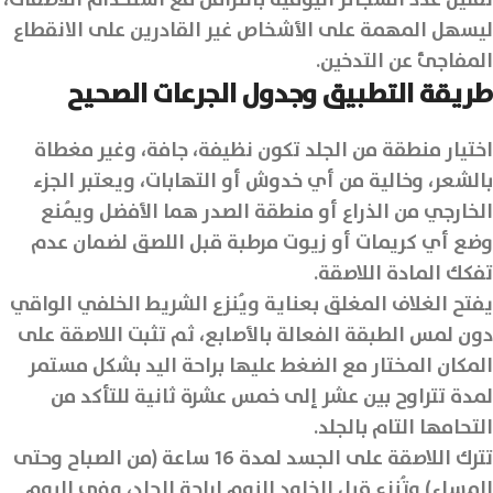
تقليل عدد السجائر اليومية بالتزامن مع استخدام اللاصقات،
ليسهل المهمة على الأشخاص غير القادرين على الانقطاع
المفاجئ عن التدخين.
طريقة التطبيق وجدول الجرعات الصحيح
اختيار منطقة من الجلد تكون نظيفة، جافة، وغير مغطاة
بالشعر، وخالية من أي خدوش أو التهابات، ويعتبر الجزء
الخارجي من الذراع أو منطقة الصدر هما الأفضل ويُمنع
وضع أي كريمات أو زيوت مرطبة قبل اللصق لضمان عدم
تفكك المادة اللاصقة.
يفتح الغلاف المغلق بعناية ويُنزع الشريط الخلفي الواقي
دون لمس الطبقة الفعالة بالأصابع، ثم تثبت اللاصقة على
المكان المختار مع الضغط عليها براحة اليد بشكل مستمر
لمدة تتراوح بين عشر إلى خمس عشرة ثانية للتأكد من
التحامها التام بالجلد.
تترك اللاصقة على الجسد لمدة 16 ساعة (من الصباح وحتى
المساء) وتُنزع قبل الخلود للنوم لراحة الجلد، وفي اليوم