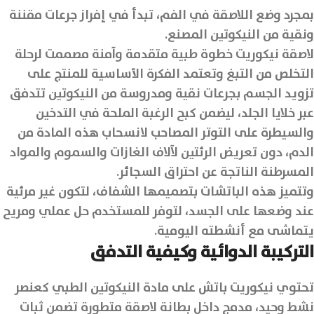
بمجرد وضع اللاصقة في الفم، تبدأ في إفراز جرعات مقننة
ونقية من النيكوتين المصنع.
لاصقة نيكوريت خطوة طبية متقدمة وآمنة مصممت لرحلة
التخلص من التبغ وتعتمد الفكرة الأساسية للمنتج على
تزويد الجسم بجرعات نقية ومدروسة من النيكوتين تتدفق
عبر خلايا الجلد، ليضمن كبح الرغبة الملحة في التدخين
والسيطرة على التوتر المصاحب لانسحاب هذه المادة من
الدم، دون تعريض الرئتين لآلاف الغازات والسموم والمواد
المسرطنة الناتجة عن احتراق السجائر.
وتتميز هذه الباتشات بتصميمها الشفاف، لتكون غير مرئية
عند وضعها على الجسد، لتوفر للمستخدم حل عملي ومريح
يتماشى مع أنشطته اليومية.
التركيبة الدوائية وكيفية التدفق
تحتوي نيكوريت باتش على مادة النيكوتين الطبي كعنصر
نشط وحيد، مدمج داخل بطانة لاصقة متطورة تضمن ثبات