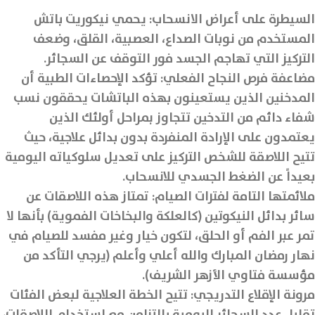
السيطرة على أعراض الانسحاب: يحمي نيكوريت باتش
المستخدم من نوبات الصداع، العصبية، القلق، وضعف
التركيز التي تهاجم الجسد فور التوقف عن السجائر.
مضاعفة فرص النجاح الفعلي: تؤكد الإحصاءات الطبية أن
المدخنين الذين يستعينون بهذه الباتشات يحققون نسب
شفاء دائم من التدخين تتجاوز بمراحل أولئك الذين
يعتمدون على الإرادة المنفردة بدون بدائل علاجية، حيث
تتيح اللاصقة للشخص التركيز على تعديل سلوكياته اليومية
بعيداً عن الضغط الجسدي للانسحاب.
ملائمتها التامة لفترات الصيام: تمتاز هذه اللاصقات عن
سائر بدائل النيكوتين (كالعلكة والبخاخات الفموية) بأنها لا
تمر عبر الفم أو الحلق، لتكون خيار وغير مفسد للصيام في
نهار رمضان المبارك والله أعلي وأعلم (يرجي التأكد من
مؤسسة فتاوي الأزهر الشريف).
مرونة الإقلاع التدريجي: تتيح الخطة العلاجية لبعض الفئات