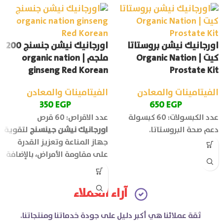
اورجانيك نيشن بروستاتا
اورجانيك نيشن جنسنج 200
كيت | Organic Nation
ملجم | organic nation
ginseng Red Korean
Prostate Kit
الفيتامينات والمعادن
الفيتامينات والمعادن
350
EGP
650
EGP
عدد الكبسولات: 60 كبسولة
عدد الاقراص: 60 قرص
دعم صحة البروستاتا.
اورجانيك نيشن جينسنج
لتقوية
جهاز المناعة وتعزيز القدرة
على مقاومة الأمراض، بالإضافة
الى تحسن الأداء الرياضي
وزيادة مستوى الطاقة
آراء العملاء
والحيوية في الجسم.
ثقة عملائنا هي أكبر دليل على جودة خدماتنا ومنتجاتنا.