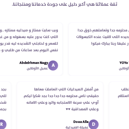
ثقة عملائنا هي أكبر دليل على جودة خدماتنا ومنتجاتنا.
مه جدا وتعاملهم ذوق جدا
ويب سايت ممتاز و صيدليه ممتازه ..وفرت ال
اللى لاقيت عنده الكبسولات
اللي كنت بدور عليه بسهوله و من غير استغ
 ربنا يبارك فيكوا
للسعر و لحاجتي الشديده ليه قدر يوصله ف
نفس اليوم بعد ساعات من طلبي و متابعه
الدكتور ليا و للمندوب لحد ما استلمت بالر
Abdelrhman Nagy
انتهاء موعد عمله ..فضل يتابع معايا لحد ما
A
عميل الأونلاين
استلمت ..شكرا جزيلا ليكم
تلام الطلب
من أفضل الصيدليات اللي اتعاملت معاها
لتأكد استلام
حقيقي ناس محترمه جدا جدا جدا بجد شكرا ليكم
أوي علي سرعة الاستجابه والرد وعلي الامانه
وعلي المصداقية ♥️♥️‏
Doaa Alla
D
عميلة الصيدلية