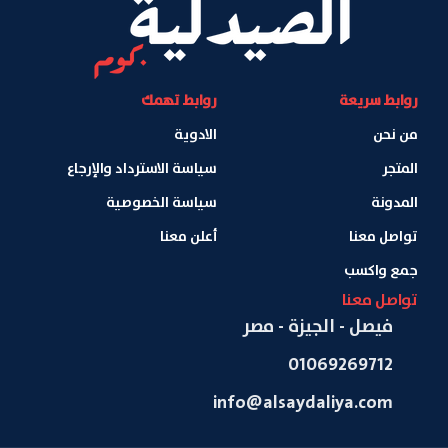
روابط سريعة
روابط تهمك
من نحن
الادوية
المتجر
سياسة الاسترداد والإرجاع
المدونة
سياسة الخصوصية
تواصل معنا
أعلن معنا
جمع واكسب
تواصل معنا
فيصل - الجيزة - مصر
01069269712
info@alsaydaliya.com