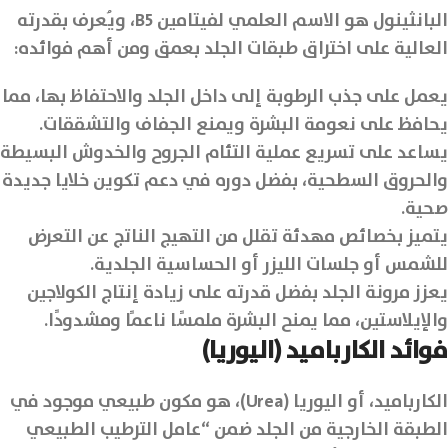
البانثينول هو الاسم العلمي لفيتامين B5، ويُعرف بقدرته
العالية على اختراق طبقات الجلد بعمق ومن أهم فوائده:
يعمل على جذب الرطوبة إلى داخل الجلد والاحتفاظ بها، مما
يحافظ على نعومة البشرة ويمنع الجفاف والتشققات.
يساعد على تسريع عملية التئام الجروح والخدوش البسيطة
والحروق السطحية، بفضل دوره في دعم تكوين خلايا جديدة
صحية.
يتميز بخصائص مهدئة تقلل من التهيج الناتج عن التعرض
للشمس أو جلسات الليزر أو الحساسية الجلدية.
يعزز مرونة الجلد بفضل قدرته على زيادة إنتاج الكولاجين
والإيلاستين، مما يمنح البشرة ملمسًا ناعمًا ومشدودًا.
فوائد الكارباميد (اليوريا)
الكارباميد، أو اليوريا (Urea)، هو مكون طبيعي موجود في
الطبقة الخارجية من الجلد ضمن “عامل الترطيب الطبيعي