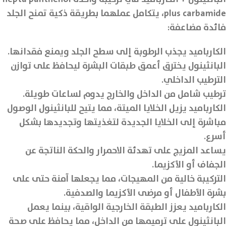
plus carbamide، يتكامل عملهما بطريقة ذكية تمنح الجلد
فائدة مضاعفة:
الكارباميد يجذب الرطوبة إلى سطح الجلد ويمنع فقدانها.
البانثينول يخترق أعمق طبقات البشرة ليحافظ على توازن
الترطيب الداخلي.
ترطيب شامل من الداخل والخارج يدوم لساعات طويلة.
الكارباميد يزيل الخلايا الميتة، مما يتيح للبانثينول الوصول
مباشرة إلى الخلايا الجديدة لتغذيتها وتجديدها بشكل
أسرع.
يساعد المزيج على تهدئة الاحمرار والحكة الناتجة عن
الجفاف أو الأكزيما.
التركيبة خالية من المهيجات، مما يجعلها آمنة حتى على
بشرة الأطفال أو مرضى الأكزيما والصدفية.
الكارباميد يعزز الطبقة الخارجية الواقية، بينما يعمل
البانثينول على ترميمها من الداخل، مما يحافظ على صحة