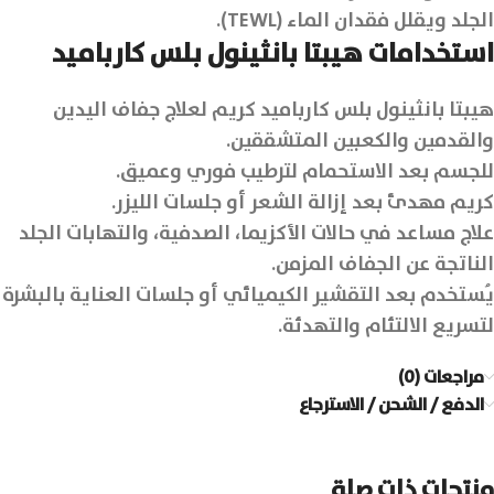
الجلد ويقلل فقدان الماء (TEWL).
استخدامات هيبتا بانثينول بلس كارباميد
هيبتا بانثينول بلس كارباميد كريم لعلاج جفاف اليدين
والقدمين والكعبين المتشققين.
للجسم بعد الاستحمام لترطيب فوري وعميق.
كريم مهدئ بعد إزالة الشعر أو جلسات الليزر.
علاج مساعد في حالات الأكزيما، الصدفية، والتهابات الجلد
الناتجة عن الجفاف المزمن.
يُستخدم بعد التقشير الكيميائي أو جلسات العناية بالبشرة
لتسريع الالتئام والتهدئة.
مراجعات (0)
الدفع / الشحن / الاسترجاع
منتجات ذات صلة