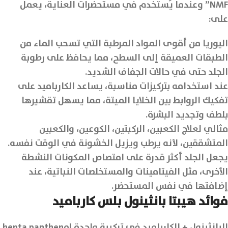
NMF” وعندما يُستخدم في مستحضرات العناية، يعمل
على:
اليوريا من أقوى المواد المرطبة التي تسحب الماء من
الطبقات العميقة إلى السطح، مما يحافظ على رطوبة
الجلد حتى في حالات الجفاف الشديد.
عند استخدامه بتركيزات مناسبة، يساعد الكارباميد على
تفكيك الروابط بين الخلايا الميتة، مما يسهل تقشيرها
بلطف وتجديد البشرة.
مثالي لعلاج الكعبين، الركبتين، الكوعين، والكعبين
المتشققين، لأنه يرطب ويزيل الخشونة في الوقت نفسه.
يجعل الجلد أكثر قدرة على امتصاص المكونات النشطة
الأخرى، مثل الفيتامينات والمستخلصات النباتية، عند
إضافتها في نفس المستحضر.
فوائد هيبتا بانثينول بلس كارباميد
البانثينول + الكارباميد في تركيبة واحدة hepta panthenol