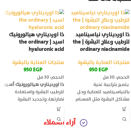
ذا اورديناري نياسيناميد
ذا اورديناري هيالورونيك
لترطيب وعلاج البشرة | the
اسيد | the ordinary
hyaluronic acid
ordinary niacinamide
منتجات العناية بالبشرة
منتجات العناية بالبشرة
950
EGP
950
EGP
الحجم: 30 مل
الحجم: 30 مل
يتميز بتركيبة غنية
ذا اورديناري هيالورونيك أسيد
بالنياسيناميد للعناية وحل
لترطيب البشرة واستعادة
مشاكل البشرة مثل المسام
نضارتها، وتجديد البشرة
الواسعة وحب الشباب والبقع
وجعلها أكثر شباب وحيوية.
الداكنة.
آراء العملاء