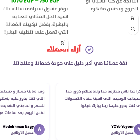
1070
EGP
–
750
EGP
الناتجة عن حب الشباب أو
الجروح ويحسن مظهره.
يوفر غسول سيرافي سالسيلك
اسيد الحل المثالي للعناية
بالبشرة، بفضل تركيبته الفعالة
التي تعمل على تنظيف البشرة
بعمق والحفاظ على
آراء العملاء
ثقة عملائنا هي أكبر دليل على جودة خدماتنا ومنتجاتنا.
دا ناس محترمه جدا وتعاملهم ذوق جدا
ويب سايت ممتاز و صيدليه ممتا
لية الوحيده اللى لاقيت عنده الكبسولات
اللي كنت بدور عليه بسهوله و
ت بدور عليها ربنا يبارك فيكوا
للسعر و لحاجتي الشديده ليه
نفس اليوم بعد ساعات من طل
الدكتور ليا و للمندوب لحد ما
Abdelrhman Nagy
YOYo Yoyon
انتهاء موعد عمله ..فضل يتابع
A
ميل الأونلاين
عميل الأونلاين
استلمت ..شكرا جزيلا ليكم