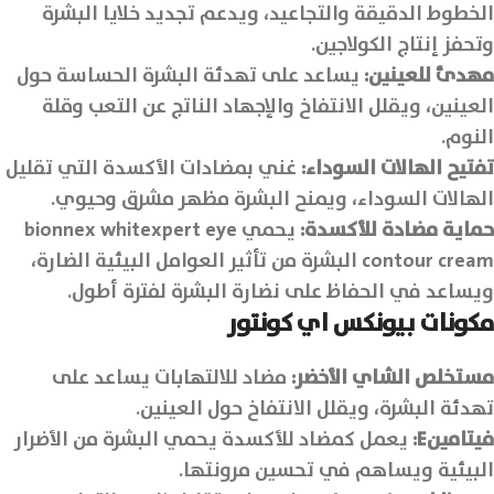
الخطوط الدقيقة والتجاعيد، ويدعم تجديد خلايا البشرة
وتحفز إنتاج الكولاجين.
مهدئ للعينين
:
يساعد على تهدئة البشرة الحساسة حول
العينين، ويقلل الانتفاخ والإجهاد الناتج عن التعب وقلة
النوم.
تفتيح الهالات السوداء
:
غني بمضادات الأكسدة التي تقليل
الهالات السوداء، ويمنح البشرة مظهر مشرق وحيوي.
حماية مضادة للأكسدة
:
يحمي bionnex whitexpert eye
contour cream البشرة من تأثير العوامل البيئية الضارة،
ويساعد في الحفاظ على نضارة البشرة لفترة أطول.
مكونات بيونكس اي كونتور
مستخلص الشاي الأخضر:
مضاد للالتهابات يساعد على
تهدئة البشرة، ويقلل الانتفاخ حول العينين.
فيتامين
E
:
يعمل كمضاد للأكسدة يحمي البشرة من الأضرار
البيئية ويساهم في تحسين مرونتها.