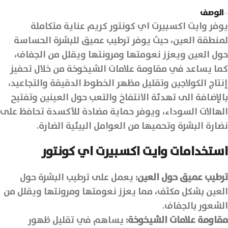
الوصف
يوفر وايت اكسبيرت اي كونتور کریم عناية متكاملة
لمنطقة العين، حيث يوفر ترطيب عميق للبشرة الحساسة
حول العين ويعزز نعومتها ومرونتها ويقلل من الجفاف،
كما يساعد في مقاومة علامات الشيخوخة من خلال تحفيز
إنتاج الكولاجين وتقليل مظهر الخطوط الدقيقة والتجاعيد،
بالإضافة الى تهدئة الانتفاخ والتعب حول العينين وتفتيح
الهالات السوداء، ويوفر حماية مضادة للأكسدة تحافظ على
نضارة البشرة وتحميها من العوامل البيئية الضارة.
استخدامات وايت اكسبيرت اي كونتور
ترطيب عميق حول العين
:
يعمل على ترطيب البشرة حول
العين بشكل مكثف، مما يعزز نعومتها ومرونتها ويقلل من
الشعور بالجفاف.
مقاومة علامات الشيخوخة
:
يساهم في تقليل ظهور