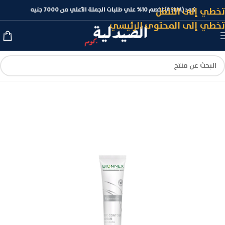
تخطي إلى التنقل
كود (ASLM) لخصم 10% علي طلبات الجملة الأعلي من 7000 جنيه
تخطي إلى المحتوى الرئيسي