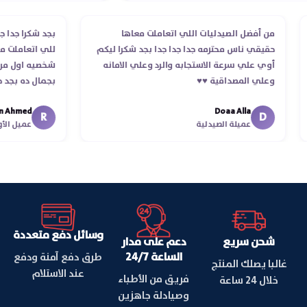
من أفضل الصيدليات اللي اتعاملت معاها
بجد شكرا ج
حقيقي ناس محترمه جدا جدا جدا بجد شكرا ليكم
للي اتعام
أوي علي سرعة الاستجابه والرد وعلي الامانه
شخصيه اول 
وعلي المصداقية ♥️♥️‏
بجمال ده 
في توصيل 
hmed
Doaa Alla
اسكندرية لل
R
D
عميلة الصيدلية
عميل 
وسائل دفع متعددة
شحن سريع
دعم على مدار
الساعة 24/7
طرق دفع آمنة ودفع
غالبا يصلك المنتج
عند الاستلام
فريق من الأطباء
خلال 24 ساعة
وصيادلة جاهزين