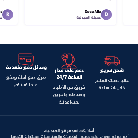
في
Doaa Alla
اس
D
عميلة الصيدلية
وسائل دفع متعددة
شحن سريع
دعم على مدار
الساعة 24/7
طرق دفع آمنة ودفع
غالبا يصلك المنتج
عند الاستلام
فريق من الأطباء
خلال 24 ساعة
وصيادلة جاهزين
لمساعدتك
أهلا بكم في موقع الصيدلية،
أكبر موقع مصري يضم جميع المكملات والفيتامينات ومنتجات التجميل