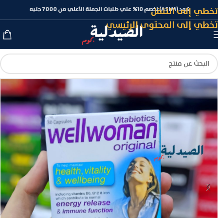
تخطي إلى التنقل
كود (ASLM) لخصم 10% علي طلبات الجملة الأعلي من 7000 جنيه
تخطي إلى المحتوى الرئيسي