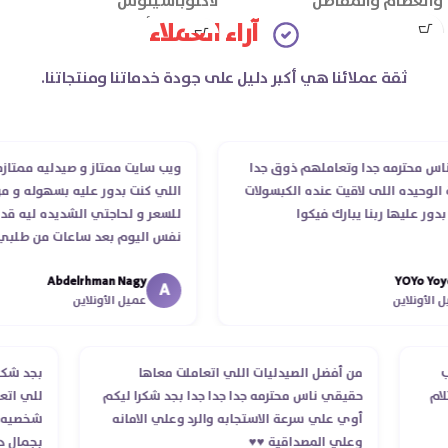
والعظام والمفاصل
لاكتوباسيلوس
الإينولين (ألياف البريبايوتك):
آراء العملاء
100 ملغ
عدد الأقراص: 30 قرص
ثقة عملائنا هي أكبر دليل على جودة خدماتنا ومنتجاتنا.
حترمه جدا وتعاملهم ذوق جدا
ويب سايت ممتاز و صيدليه ممتازه ..وفرت
ده اللى لاقيت عنده الكبسولات
اللي كنت بدور عليه بسهوله و من غير 
يها ربنا يبارك فيكوا
للسعر و لحاجتي الشديده ليه قدر يوص
نفس اليوم بعد ساعات من طلبي و متا
الدكتور ليا و للمندوب لحد ما استلمت ب
Abdelrhman Nagy
YOY
انتهاء موعد عمله ..فضل يتابع معايا لح
A
لاين
عميل الأونلاين
استلمت ..شكرا جزيلا ليكم
 الطلب
من أفضل الصيدليات اللي اتعاملت معاها
بج
د استلام
حقيقي ناس محترمه جدا جدا جدا بجد شكرا ليكم
لل
أوي علي سرعة الاستجابه والرد وعلي الامانه
شخ
وعلي المصداقية ♥️♥️‏
بج