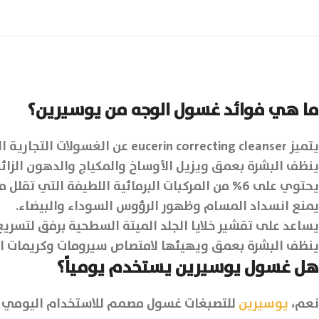
ما هي فوائد غسول الوجه من يوسيرين؟
يتميز eucerin correcting cleanser عن الغسولات التجارية العادية بأنه منظف علاجي خالي من الصابون.
ينظف البشرة بعمق ويزيل الأوساخ والمكياج والدهون الزائد
يحتوي على 6% من المركبات البرمائية اللطيفة التي تقلل من تكاثر البكتيريا المسببة لحب الشباب.
يمنع انسداد المسام وظهور الرؤوس السوداء والبيضاء.
يساعد على تقشير خلايا الجلد الميتة السطحية برفق لتسريع ت
ينظف البشرة بعمق ويهيئها لامتصاص سيرومات وكريمات التف
هل غسول يوسيرين يستخدم يومياً؟
نعم،
يوسيرين
للتصبغات غسول مصمم للاستخدام اليومي 