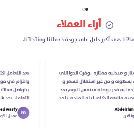
آراء العملاء
لائنا هي أكبر دليل على جودة خدماتنا ومنتجاتنا.
ه ممتازه ..وفرت الدوا اللي
بعد التعامل اكثر من مرة
و من غير استغلال للسعر و
والتزام في مواعيد الشحن
در يوصله ف نفس اليوم بعد
بيتواصل معاك قمة الذو
 الدكتور ليا و للمندوب لحد
التعامل. بجد شابووو 👏‏
تهاء موعد عمله ..فضل يتابع
mohamed wasfy
m
كرا جزيلا ليكم
عميل الأونلاين