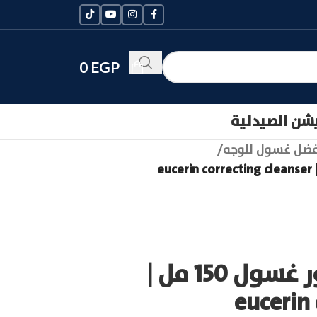
0
EGP
يشن الصيدلية
ضل غسول للوجه
/
يوسيرين ديرمو بيور غسول 150 مل |
eucerin 