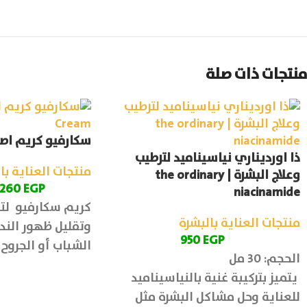
منتجات ذات صلة
سكارفيو كريم اصلاح |  Cream
ذا اورديناري نياسيناميد لترطيب
منتجات العناية با
وعلاج البشرة | the ordinary
260
EGP
niacinamide
كريم سكارفيو لتجد
منتجات العناية بالبشرة
وتقليل ظهور الندب
950
EGP
الشباب أو الجرو
الحجم: 30 مل
يتميز بتركيبة غنية بالنياسيناميد
للعناية وحل مشاكل البشرة مثل