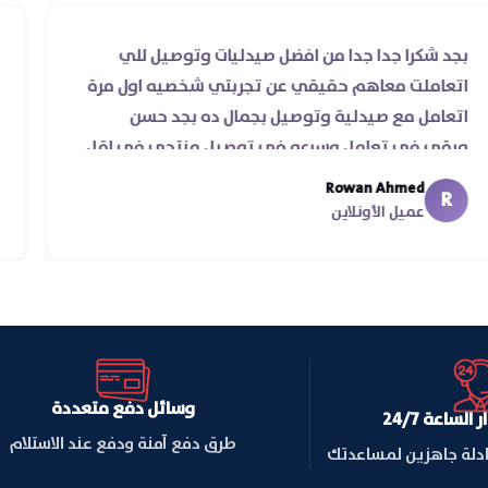
بجد شكرا جدا جدا من افضل صيدليات وتوصيل للي
اتعاملت معاهم حقيقي عن تجربتي شخصيه اول مرة
اتعامل مع صيدلية وتوصيل بجمال ده بجد حسن
ورقي في تعامل وسرعه في توصيل منتجي في اقل
من يومين من اسكندرية للقاهره ..
Rowan Ahmed
R
عميل الأونلاين
وسائل دفع متعددة
لساعة 24/7
طرق دفع آمنة ودفع عند الاستلام
ادلة جاهزين لمساعدتك