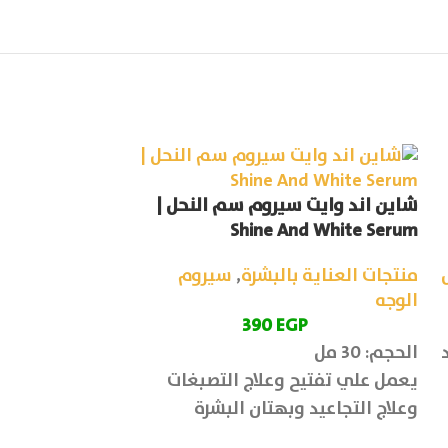
شاين اند وايت سيروم سم النحل |
-2%
محلول ذا اوردين
Shine And White Serum
g solution AHA
منتجات العناية بالبشرة
,
سيروم
منتجات العناية
الوجه
390
EGP
0
EGP
الحجم: 30 مل
الحجم: 30 مل
محلول ذا اوردي
يعمل علي تفتيح وعلاج التصبغات
عميق وامن للب
وعلاج التجاعيد وبهتان البشرة
تحسين مظهرها و