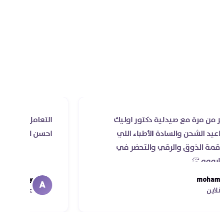
 مع صيدلية دكتور اوليك
التعامل راقي جدا و الخد
 والسادة الأطباء اللي
احسن الدكاتره الي اتعام
ق والرقي والتحضر في
Ahmed Magdy
A
عميل الأونلاين