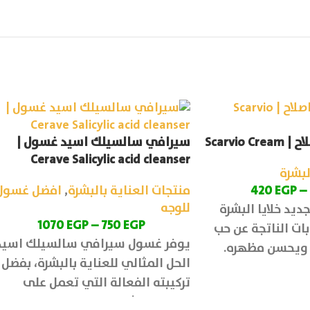
Scarvio
سيرافي سالسيلك اسيد غسول |
Cerave Salicylic acid cleanser
لبشرة
–
EGP
420
منتجات العناية بالبشرة
,
افضل غسول
للوجه
يد خلايا البشرة
1070
EGP
–
750
EGP
ات الناتجة عن حب
يوفر غسول سيرافي سالسيلك اسيد
ح ويحسن مظهره.
الحل المثالي للعناية بالبشرة، بفضل
تركيبته الفعالة التي تعمل على
تنظيف البشرة بعمق والحفاظ على