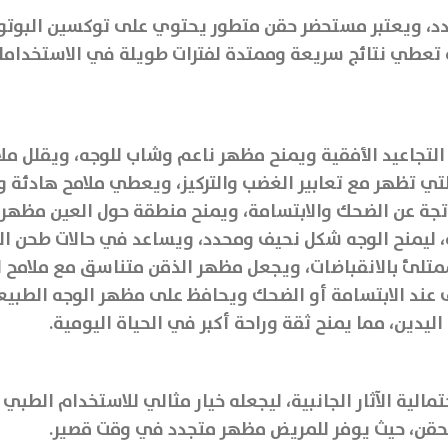
قة تعطي نتائج سريعة وممتدة لفترات طويلة في الاستخدامات
لتجاعيد الأفقية ويمنح مظهر ناعم وشاب للوجه، ويقلل ملا
ي تظهر مع تعابير الغضب والتركيز، ويعطي ملامح هادئة وم
ناتجة عن الضحك والابتسامة، ويمنح منطقة حول العين مظهر
 ليمنح الوجه شكل نحيف ومحدد، ويساعد في حالات طحن ال
تلئ بالانقباضات، ويجعل مظهر الذقن متناسق مع ملامح ا
ف عند الابتسامة أو الضحك ويحافظ على مظهر الوجه الطبي
ليدين، مما يمنح ثقة وراحة أكبر في الحياة اليومية.
الية الآثار الجانبية، ليجعله خيار مثالي للاستخدام الطبي 
حقن، حيث يوفر للمريض مظهر متجدد في وقت قصير.