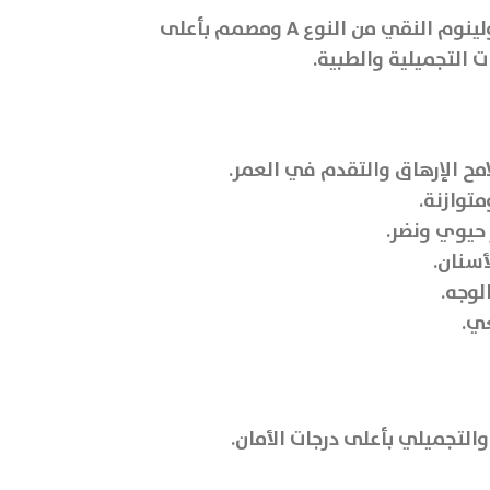
بوتوكس refinex botox هو حل مثالي لمظهر شبابي ومتجدد، ويعتبر مستحضر حقن متطور يحتوي على توكسين البوتولينوم النقي من النوع A ومصمم بأعلى
 التجميلية والطبية.
مح الإرهاق والتقدم في العمر.
توازنة.
 حيوي ونضر.
أسنان.
لوجه.
عي.
والتجميلي بأعلى درجات الأمان.