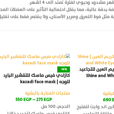
شدود وحيوي لفترة تمتد الى 4 اشهر.
بدقة عالية، مما يقلل احتمالية التأثير على العضلات المح
،
ولا يقتصر فقط على تقليل
م العين للتجاعيد
-14%
كازادي فيس ماسك للتقشير البارد
 Shine and White Eye
للوجه | kazadi face mask
منتجات العناية بالبشرة
لبشرة
550
EGP
–
275
EGP
690
الحجم: 100 مل
 اند وايت لتفتيح
كازادي فيس ماسك لتجديد خلايا