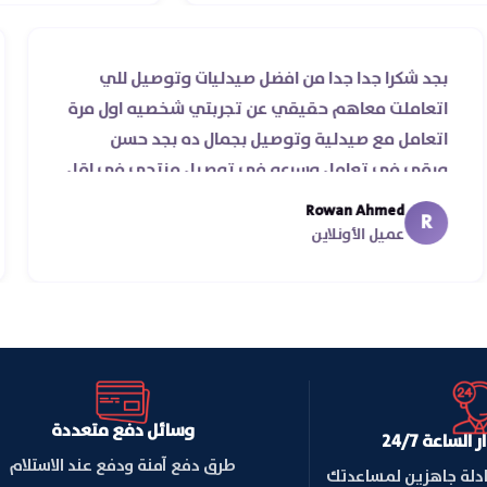
س
بجد شكرا جدا جدا من افضل صيدليات وتوصيل للي
اتعاملت معاهم حقيقي عن تجربتي شخصيه اول مرة
اتعامل مع صيدلية وتوصيل بجمال ده بجد حسن
ورقي في تعامل وسرعه في توصيل منتجي في اقل
من يومين من اسكندرية للقاهره ..
Rowan Ahmed
R
عميل الأونلاين
وسائل دفع متعددة
لساعة 24/7
طرق دفع آمنة ودفع عند الاستلام
ادلة جاهزين لمساعدتك