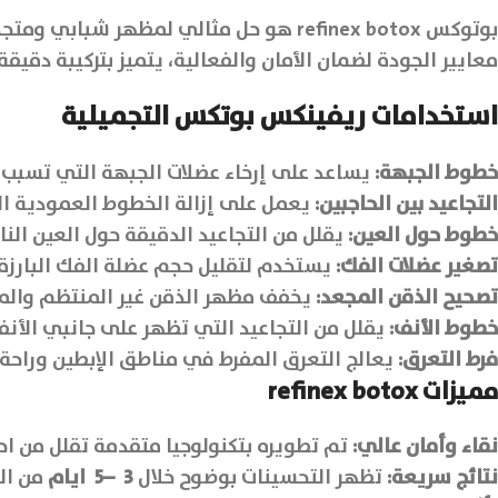
معايير الجودة لضمان الأمان والفعالية، يتميز بتركيبة دقي
استخدامات ريفينكس بوتكس التجميلية
خطوط الجبهة:
يساعد على إرخاء عضلات الجبهة التي تسبب ا
التجاعيد بين الحاجبين:
يعمل على إزالة الخطوط العمودية الت
خطوط حول العين:
يقلل من التجاعيد الدقيقة حول العين ال
تصغير عضلات الفك:
يستخدم لتقليل حجم عضلة الفك البارزة،
تصحيح الذقن المجعد:
يخفف مظهر الذقن غير المنتظم والمم
خطوط الأنف:
يقلل من التجاعيد التي تظهر على جانبي الأن
فرط التعرق:
يعالج التعرق المفرط في مناطق الإبطين وراحة ا
مميزات refinex botox
نقاء وأمان عالي:
تم تطويره بتكنولوجيا متقدمة تقلل من احتم
نتائج سريعة:
تظهر التحسينات بوضوح خلال
3
–
5
ايام
من ال