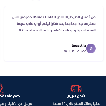
من أفضل الصيدليات اللي اتعاملت معاها حقيقي نا
غير
محترمه جدا جدا جدا بجد شكرا ليكم أوي علي سرعة
الاستجابه والرد وعلي الامانه وعلي المصداقية ♥️♥️‏
Doaa Alla
D
عميلة الصيدلية
شحن سريع
دعم على مدار ا
غالبا يصلك المنتج خلال 24 ساعة
فريق من الأطباء وصي