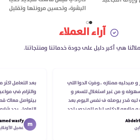
إزالة التجاعيد
البشرة، وتحسين مرونتها وتقليل
التجاعيد بها، بالإضافة الى توحيد لون
البشرة والتخلص من البقع الداكنة.
آراء العملاء
لائنا هي أكبر دليل على جودة خدماتنا ومنتجاتنا.
متازه ..وفرت الدوا اللي
بعد التعامل اكثر من مرة مع
ن غير استغلال للسعر و
والتزام في مواعيد الشحن وا
يوصله ف نفس اليوم بعد
بيتواصل معاك قمة الذوق و
دكتور ليا و للمندوب لحد
التعامل. بجد شابووو 👏‏
ء موعد عمله ..فضل يتابع
mohamed wasfy
m
 جزيلا ليكم
عميل الأونلاين