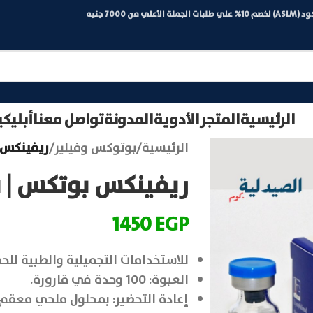
) لخصم 10% علي طلبات الجملة الأعلي من 7000 جنيه
الرئيسية
المتجر
الأدوية
المدونة
تواصل معنا
أبليك
الرئيسية
/
بوتوكس وفيلير
/
ريفينكس بوتكس |  u
ريفينكس بوتكس | Refinex Botox 100 u
1450
EGP
للاستخدامات التجميلية والطبية ل
العبوة: 100 وحدة في قارورة.
إعادة التحضير: بمحلول ملحي معقم 0.9% NaCl