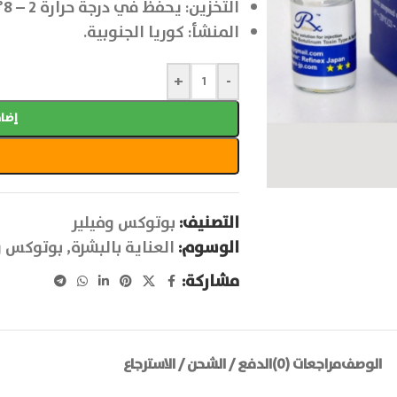
التخزين: يحفظ في درجة حرارة 2 – 8°م.
المنشأ: كوريا الجنوبية.
+
-
إضاف
التصنيف:
بوتوكس وفيلير
الوسوم:
العناية بالبشرة
,
بوتوكس و
مشاركة:
الوصف
مراجعات (0)
الدفع / الشحن / الاسترجاع