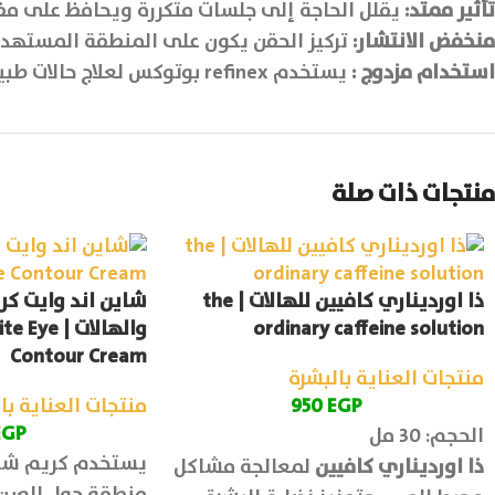
تأثير ممتد:
يقلل الحاجة إلى جلسات متكررة ويحافظ على مظهر م
منخفض الانتشار:
تركيز الحقن يكون على المنطقة المستهدفة 
استخدام مزدوج :
يستخدم refinex بوتوكس لعلاج حالات طبية مثل فرط التعرق وصرير الأسنان
منتجات ذات صلة
ذا اورديناري كافيين للهالات | the
شاين اند وايت كري
ordinary caffeine solution
والهالات |
Contour Cream
منتجات العناية بالبشرة
EGP
950
منتجات العناية با
EGP
الحجم: 30 مل
يستخدم كريم شاين
ذا اورديناري كافيين
لمعالجة مشاكل