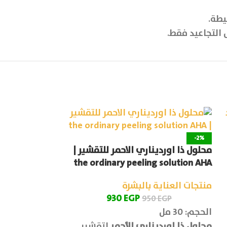
يطة.
 التجاعيد فقط.
-7%
-2%
محلول ذا اورديناري الاحمر للتقشير |
ميلا بيل ماكس
the ordinary peeling solution AHA
والوجه 60 جم | Mela Peel Max
منتجات العناية بالبشرة
منتجات العناية
930
EGP
50
EGP
950
EGP
الحجم: 30 مل
تواصل معنا للط
محلول ذا اورديناري الأحمر
لتقشير
عدم التوفر.