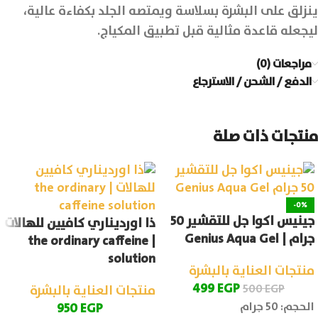
ينزلق على البشرة بسلاسة ويمتصه الجلد بكفاءة عالية،
ليجعله قاعدة مثالية قبل تطبيق المكياج.
مراجعات (0)
الدفع / الشحن / الاسترجاع
منتجات ذات صلة
-0%
جينيس اكوا جل للتقشير 50
ذا اورديناري كافيين للهالات
جرام | Genius Aqua Gel
| the ordinary caffeine
solution
منتجات العناية بالبشرة
499
EGP
500
EGP
منتجات العناية بالبشرة
الحجم: 50 جرام
950
EGP