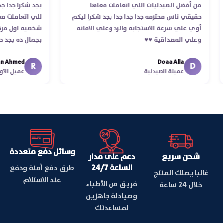
من أفضل الصيدليات اللي اتعاملت معاها
بجد شكرا ج
حقيقي ناس محترمه جدا جدا جدا بجد شكرا ليكم
للي اتعامل
أوي علي سرعة الاستجابه والرد وعلي الامانه
شخصيه اول 
وعلي المصداقية ♥️♥️‏
بجمال ده ب
في توصيل 
hmed
Doaa Alla
اسكندرية لل
R
D
عميلة الصيدلية
عميل ا
وسائل دفع متعددة
شحن سريع
دعم على مدار
الساعة 24/7
طرق دفع آمنة ودفع
غالبا يصلك المنتج
عند الاستلام
فريق من الأطباء
خلال 24 ساعة
وصيادلة جاهزين
لمساعدتك