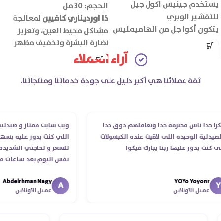
يستخدم جينيس اكول جيل
الحجم: 30 مل
للتقشير الوبري
ذا اورديناري كافيين
لمعالجة
يتكون أكوا جل من الهاميمليس
مشاكل محيط العين، وتعزيز
ومستخلص الشاي الأخضر
نضارة البشرة وتخفيف مظهر
وستريك اسيد ومستخلص
علامات الإجهاد.
آراء العملاء
الصبار والهيالورونيك.
ثقة عملائنا هي أكبر دليل على جودة خدماتنا ومنتجاتنا.
دا ناس محترمه جدا وتعاملهم ذوق جدا
ويب سايت ممتاز و صيدليه ممتا
لية الوحيده اللى لاقيت عنده الكبسولات
اللي كنت بدور عليه بسهوله و
نت بدور عليها ربنا يبارك فيكوا
للسعر و لحاجتي الشديده ليه
نفس اليوم بعد ساعات من طل
الدكتور ليا و للمندوب لحد ما
Abdelrhman Nagy
YOYo Yoyonr
انتهاء موعد عمله ..فضل يتابع
A
عميل الأونلاين
عميل الأونلاين
استلمت ..شكرا جزيلا ليكم