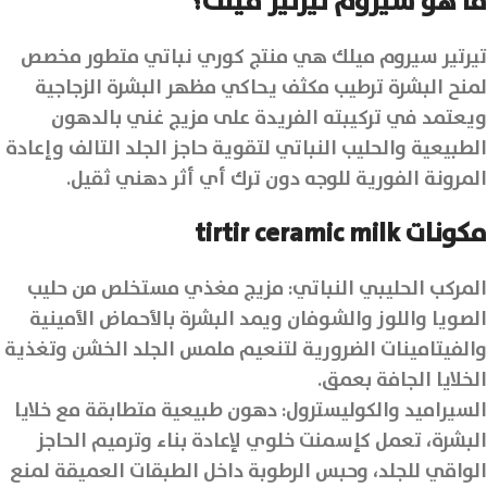
ما هو سيروم تيرتير ميلك؟
تيرتير سيروم ميلك هي منتج كوري نباتي متطور مخصص
لمنح البشرة ترطيب مكثف يحاكي مظهر البشرة الزجاجية
ويعتمد في تركيبته الفريدة على مزيج غني بالدهون
الطبيعية والحليب النباتي لتقوية حاجز الجلد التالف وإعادة
المرونة الفورية للوجه دون ترك أي أثر دهني ثقيل.
مكونات tirtir ceramic milk
المركب الحليبي النباتي: مزيج مغذي مستخلص من حليب
الصويا واللوز والشوفان ويمد البشرة بالأحماض الأمينية
والفيتامينات الضرورية لتنعيم ملمس الجلد الخشن وتغذية
الخلايا الجافة بعمق.
السيراميد والكوليسترول: دهون طبيعية متطابقة مع خلايا
البشرة، تعمل كإسمنت خلوي لإعادة بناء وترميم الحاجز
الواقي للجلد، وحبس الرطوبة داخل الطبقات العميقة لمنع