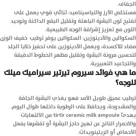
الجفاف.
مستخلص الأرز والنياسيناميد: ثنائي قوي يعمل على
تفتيح لون البشرة الباهتة وتقليل البقع الداكنة وتوحيد
اللون مع تعزيز إشراقة الوجه الطبيعية.
السكوالين والأدينوزين: السكوالين يوفر ترطيب خفيف الوزن
مضاد للأكسدة، ويعمل الأدينوزين على تحفيز خلايا الجلد
لتحسين مرونة البشرة وتقليل مظهر الخطوط الدقيقة
والتجاعيد التعبيرية.
ما هي فوائد سيروم تيرتير سيراميك ميلك
للوجه؟
ترطيب عميق طويل الأمد فهو يغذي البشرة الجافة
والمشدودة، ويحافظ على الرطوبة داخلها طوال اليوم.
يهدئ tirtir ceramic milk ampoule من الالتهابات
والاحمرار الناتج عن تهيج حاجز البشرة أو تقشرها بفعل
الأحماض أو الريتينويدات.