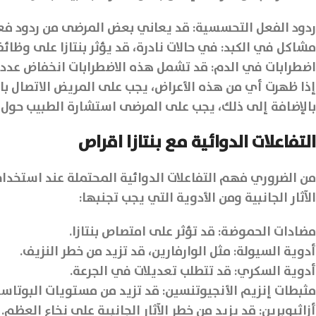
ردود الفعل التحسسية: قد يعاني بعض المرضى من ردود فع
مشاكل في الكبد: في حالات نادرة، قد يؤثر بنتازا على وظائف
اضطرابات في الدم: قد تشمل هذه الاضطرابات انخفاض عدد خلا
إذا ظهرت أي من هذه الأعراض، يجب على المريض الاتصال بال
بالإضافة إلى ذلك، يجب على المرضى استشارة الطبيب حول أ
التفاعلات الدوائية مع بنتازا اقراص
من الضروري فهم التفاعلات الدوائية المحتملة عند استخدام ب
الآثار الجانبية ومن الأدوية التي يجب تجنبها:
مضادات الحموضة: قد تؤثر على امتصاص بنتازا.
أدوية السيولة: مثل الوارفارين، قد تزيد من خطر النزيف.
أدوية السكري: قد تتطلب تعديلات في الجرعة.
مثبطات إنزيم الأنجيوتنسين: قد تزيد من مستويات البوتاس
أزاثيوبرين: قد يزيد من خطر الآثار الجانبية على نخاع العظم.