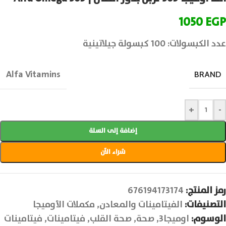
1050
EGP
عدد الكبسولات: 100 كبسولة جيلاتينية
Alfa Vitamins
BRAND
+
-
إضافة إلى السلة
شراء الآن
رمز المنتج:
676194173174
التصنيفات:
الفيتامينات والمعادن
,
مكملات الأوميجا
الوسوم:
اوميجا3
,
صحة
,
صحة القلب
,
فيتامينات
,
فيتامينات