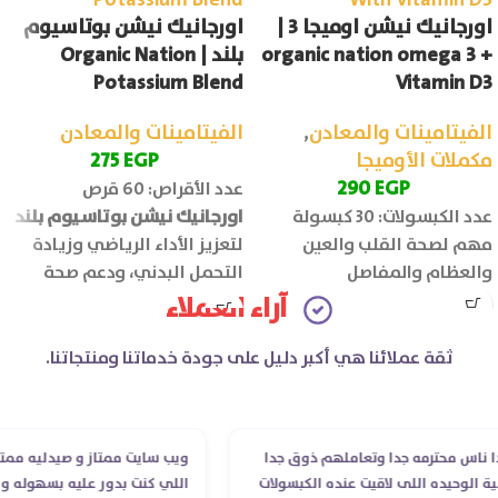
اورجانيك نيشن اوميجا 3 |
اورجانيك نيشن بوتاسيوم
organic nation omega 3 +
بلند | Organic Nation
Potassium Blend
Vitamin D3
الفيتامينات والمعادن
,
الفيتامينات والمعادن
مكملات الأوميجا
EGP
275
290
EGP
عدد الأقراص: 60 قرص
عدد الكبسولات: 30 كبسولة
اورجانيك نيشن بوتاسيوم بلند
مهم لصحة القلب والعين
لتعزيز الأداء الرياضي وزيادة
والعظام والمفاصل
التحمل البدني، ودعم صحة
العضلات والجهاز العصبي.
آراء العملاء
ثقة عملائنا هي أكبر دليل على جودة خدماتنا ومنتجاتنا.
 محترمه جدا وتعاملهم ذوق جدا
ويب سايت ممتاز و صيدليه ممتازه ..و
وحيده اللى لاقيت عنده الكبسولات
اللي كنت بدور عليه بسهوله و من غي