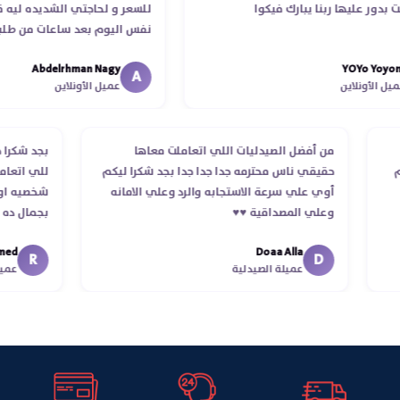
 عليها ربنا يبارك فيكوا
للسعر و لحاجتي الشديده ليه قدر ي
نفس اليوم بعد ساعات من طلبي و م
الدكتور ليا و للمندوب لحد ما استلم
Abdelrhman Nagy
YOYo 
انتهاء موعد عمله ..فضل يتابع معايا 
A
أونلاين
عميل الأونلاين
استلمت ..شكرا جزيلا ليكم
لطلب
من أفضل الصيدليات اللي اتعاملت معاها
بجد 
استلام
حقيقي ناس محترمه جدا جدا جدا بجد شكرا ليكم
للي 
أوي علي سرعة الاستجابه والرد وعلي الامانه
شخصي
وعلي المصداقية ♥️♥️‏
بجما
في ت
Doaa Alla
اسكند
R
D
عميلة الصيدلية