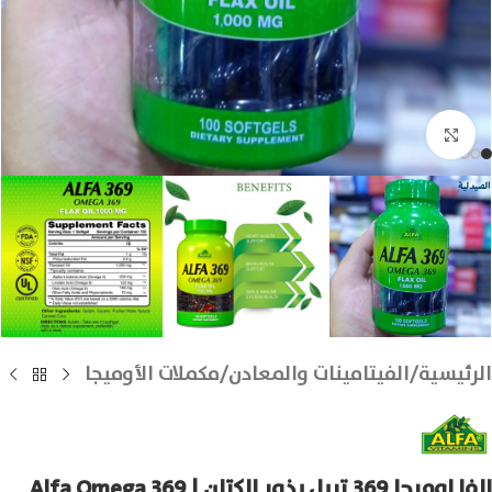
انقر للتكبير
الرئيسية
/
الفيتامينات والمعادن
/
مكملات الأوميجا
الفا اوميجا 369 تربل بذور الكتان | Alfa Omega 369