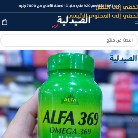
تخطي إلى التنقل
كود (ASLM) لخصم 10% علي طلبات الجملة الأعلي من 7000 جنيه
تخطي إلى المحتوى الرئيسي